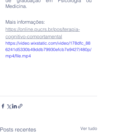
de graduação em Psicologia ou 
Medicina.
Mais informações: 
https://online.pucrs.br/pos/terapia-
cognitivo-comportamental
https://video.wixstatic.com/video/178dfc_88
6241d5330b49ddb79930efcb7e9427/480p/
mp4/file.mp4
Ver tudo
Posts recentes